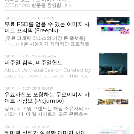
CC0photo 방문을 환영합니다.
CC0photo(씨씨제로포토)는 한국인 개
인이 운영하는 무료 이미지 공유 사이트
이미지
2021-05-18 15:17:10
입니다. 좋은 사진이 많은 것은 아니지만
무료 PSD를 얻을 수 있는 이미지 사
해외 이미지 사이트와는 달리 우리나라
이트 프리픽 (Freepik)
고유 문화와 연관된 사진도 함께 제공하
[무료 그래픽 리소스의 가장 큰 플랫폼]
고 있다는 것이 특징입니다. CC0photo
Freepik은 사용자가 창의적인 프로젝트
의
를 위해 고품질 사진, 벡터 이미지, 일러스
트레이션 및 PSD 파일을 찾을 수 있도록
이미지
2021-05-20 13:44:54
도와주는 검색 엔진입니다. 우리는 매일
비주얼 검색, 비주얼헌트
성장하며 우리의 목표는 최고의 고품질
About Us Visual Search. Curated by
콘텐츠를 제공하는 것입니다 : 일러스트
experts - powered by community.
레이션, 사진, 아이콘
VisualHunt is your visual search
engine for products, photos and
이미지
2021-05-18 15:01:13
ideas. We offer excellent content
유료사진도 포함하는 무료이미지 사
that is based on three main pillars:
이트 픽점보 (Picjumbo)
Algorithms - they analyze user
상표, 로고 및 브랜드는 해당 소유자의 자
preferences to provide the most
산입니다. 이 웹 사이트의 모든 콘텐츠는
valuable search results Experts -
어떠한 종류의 보증없이 있는 그대로제공
they review the content and write
됩니다. 여기에 나열된 사진은 무료로 다
high quality guides and personal
이미지
2021-05-18 14:53:12
운로드하여 사용할 수 있지만 일부 사진
테마별 정리가 깔끔한 이미지 사이
recommendations Community