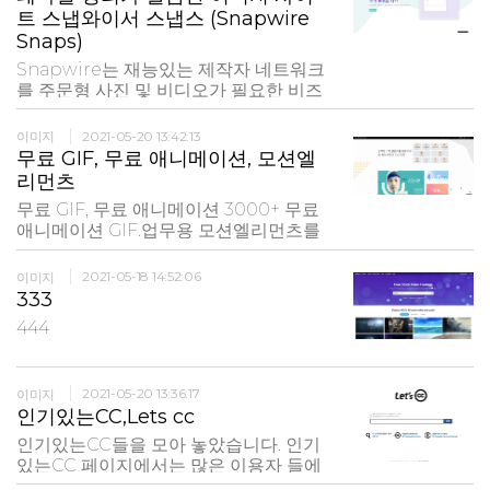
에는 모델 또는 재산권 사용 동의서가 없
트 스냅와이서 스냅스 (Snapwire
습니다. 일부 사진에는 저작권이있는 브
Snaps)
랜드, 로고 또
Snapwire는 재능있는 제작자 네트워크
를 주문형 사진 및 비디오가 필요한 비즈
니스 및 브랜드와 연결합니다. 구매자는
Snapwire에 대한 개요를 작성하고 제작
이미지
2021-05-20 13:42:13
자는 일치하는 콘텐츠를 제출합니다. 구
무료 GIF, 무료 애니메이션, 모션엘
매자는 자신의 프로젝트를 향상시키는 맞
리먼츠
춤 사진과 동영상을 얻고 제작자는 좋아
무료 GIF, 무료 애니메이션 3000+ 무료
하는 일을하면서 수익을 얻
애니메이션 GIF.업무용 모션엘리먼츠를
매주 방문하여 무료 아이템을 확인하세
요! 모션엘리먼츠의 GIF 크리에이터를 이
이미지
2021-05-18 14:52:06
용하여 페이스북, 인스타그램, 트위터, 텀
333
블러 등과 같은 소셜 미디어 또는 인터넷
444
포럼 및 토론 게시판에 아이콘이나 게시
물로 사용할 수있는
이미지
2021-05-20 13:36:17
인기있는CC,Lets cc
인기있는CC들을 모아 놓았습니다. 인기
있는CC 페이지에서는 많은 이용자 들에
의해 즐겨찾기된 콘텐츠를 확인할 수 있