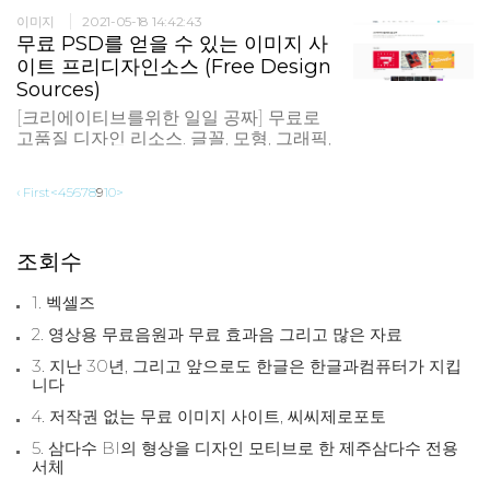
습니다.
이미지
2021-05-18 14:42:43
무료 PSD를 얻을 수 있는 이미지 사
이트 프리디자인소스 (Free Design
Sources)
[크리에이티브를위한 일일 공짜] 무료로
고품질 디자인 리소스. 글꼴, 모형, 그래픽,
템플릿 등에 이르기까지 전 세계의 놀라
운 예술가와 전문 디자이너의 사랑으로
‹ First
<
4
5
6
7
8
9
10
>
제작되었습니다. 컨텐츠 : 디자인이미지,
목업, 폰트, PSD파일 이미지 : 2만장 이상
의 무료 이미지 회원가입 : X 라이선스 :
조회수
CC0 / 출처�
1. 벡셀즈
2. 영상용 무료음원과 무료 효과음 그리고 많은 자료
3. 지난 30년, 그리고 앞으로도 한글은 한글과컴퓨터가 지킵
니다
4. 저작권 없는 무료 이미지 사이트, 씨씨제로포토
5. 삼다수 BI의 형상을 디자인 모티브로 한 제주삼다수 전용
서체