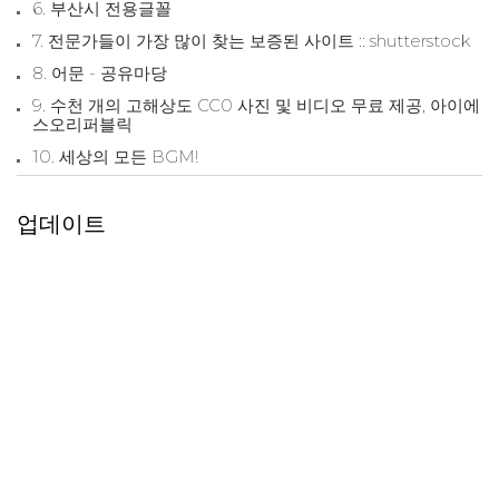
6. 부산시 전용글꼴
7. 전문가들이 가장 많이 찾는 보증된 사이트 :: shutterstock
8. 어문 - 공유마당
9. 수천 개의 고해상도 CC0 사진 및 비디오 무료 제공, 아이에
스오리퍼블릭
10. 세상의 모든 BGM!
업데이트
1. 개인 및 상업용 무료 재고 사진, 리얼스틱샷
2. 손으로 직접 고른 무료 사진, 매드렌드
3. 아름답고 고해상도 무료 재고 사진, 네거티브스페이스
4. 아름답고 독특하며 무료인 사진, 마이스톡포토
5. 고화질의 빈티지 무료 사진, 스트리트윌
6. 고해상도 무료 사진 저장 사이트, 앱스프리픽
7. Your Tools For Creativity(창의성을 위한 도구), 포토크롭
스