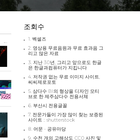
조회수
1. 벡셀즈
2. 영상용 무료음원과 무료 효과음 그
리고 많은 자료
3. 지난 30년, 그리고 앞으로도 한글
은 한글과컴퓨터가 지킵니다
4. 저작권 없는 무료 이미지 사이트,
씨씨제로포토
5. 삼다수 BI의 형상을 디자인 모티
브로 한 제주삼다수 전용서체
6. 부산시 전용글꼴
7. 전문가들이 가장 많이 찾는 보증된
사이트 :: shutterstock
8. 어문 - 공유마당
9. 수천 개의 고해상도 CC0 사진 및