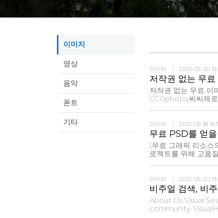
이미지
영상
이미지
2021-05-20 13
저작권 없는 무료
음악
저작권 없는 무료 이미
CC0photo(씨씨제
폰트
사이트 입니다. 좋은 사진이 많은 것은 아니지만 해외 이미지 사이트와는
달리 우리나라 고유 
기타
징입니다. CC0pho
이미지
2021-05-18 15:1
무료 PSD를 얻을 
[무료 그래픽 리소스의
로젝트를 위해 고품질 
찾을 수 있도록 도와
목표는 최고의 고품질
진, 아이콘
이미지
2021-05-20 13
비주얼 검색, 비
About Us Visual Se
community. VisualHu
photos and ideas. W