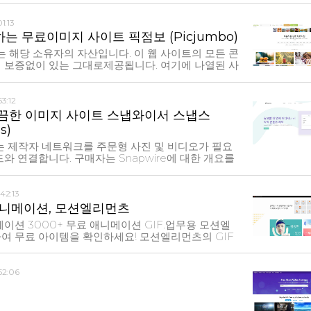
luable search results Experts - they review the
1:13
igh quality guides and personal
 무료이미지 사이트 픽점보 (Picjumbo)
 Community
소유자의 자산입니다. 이 웹 사이트의 모든 콘
 보증없이 있는 그대로제공됩니다. 여기에 나열된 사
하여 사용할 수 있지만 일부 사진에는 모델 또는 재
없습니다. 일부 사진에는 저작권이있는 브랜드, 로고
53:12
끔한 이미지 사이트 스냅와이서 스냅스
s)
있는 제작자 네트워크를 주문형 사진 및 비디오가 필요
와 연결합니다. 구매자는 Snapwire에 대한 개요를
치하는 콘텐츠를 제출합니다. 구매자는 자신의 프로
춤 사진과 동영상을 얻고 제작자는 좋아하는 일을하
42:13
 애니메이션, 모션엘리먼츠
니메이션 3000+ 무료 애니메이션 GIF.업무용 모션엘
아이템을 확인하세요! 모션엘리먼츠의 GIF
 페이스북, 인스타그램, 트위터, 텀블러 등과 같은
터넷 포럼 및 토론 게시판에 아이콘이나 게시물로 사
52:06