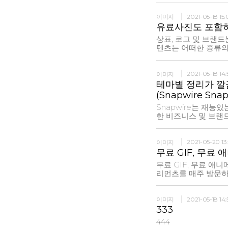
three main pillars: Algorithms - they analyze user preferences to
provide the most va
이미지
2021-05-18 15:0
content and write h
유료사진도 포함하는
recommendations
상표, 로고 및 브랜드는 해당 
텐츠는 어떠한 종류의
진은 무료로 다운로드
산권 사용 동의서가 
또
이미지
2021-05-18 14:
테마별 정리가 깔
(Snapwire Snap
Snapwire는 재능
한 비즈니스 및 브랜드
작성하고 제작자는 일
젝트를 향상시키는 맞
면서 수익을 얻
이미지
2021-05-20 13:
무료 GIF, 무료
무료 GIF, 무료 애
리먼츠를 매주 방문하여 무료 
크리에이터를 이용하여
소셜 미디어 또는 인
용할 수있는
이미지
2021-05-18 14:
333
444