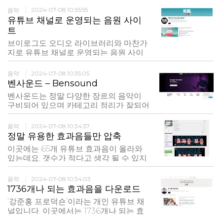
사용할 수 있습니다. 무료 음악 아카이브.
음악
2024-07-08 10:35:55
독립 아티스트와 오리지널 음악에 즉시
유튜브 채널로 운영되는 음원 사이
액세스할 수 있습니다. 무료로 플레이하
트
고 다운로드하고 공유할 수 있습니다.
브이로그도 오디오 라이브러리와 마찬가
지로 유튜브 채널로 운영되는 음원 사이
트입니다. 브이로그 영상에 특화된 음원
들로 구성되어 주로 밝고 경쾌한 사운드
음악
2024-07-08 10:35:05
가 많은 편입니다. 음원 다운로드는 다른
벤사운드 – Bensound
음원 유트브 채널과 마찬가지로 영상 아
벤사운드는 정말 다양한 장르의 음악이
래 초록색 버튼을 눌러주면 됩니다. 음원
구비되어 있으며 카테고리 정리가 잘되어
을 사용했다면 �
있어 원하는 곡을 찾기가 수월한 편입니
다.
음악
2024-07-08 10:34:37
정말 유용한 효과음들만 압축
이곳에는 65개 유튜브 효과음이 올라와
있는데요. 갯수가 적다고 생각 될 수 있지
만, 정말 유용한 효과음들만 압축되어 있
다고 보시면 됩니다. 또한 효과음들 여러
음악
2024-07-08 10:34:03
가지 다운 받다 보면 음량이 일정치 않아
1736개나 되는 효과음을 다운로드
서 스트레스 받는 경우가 많은데, 여기 올
‘강준홍 프로덕숀’이라는 개인 유튜브 채
라온 효과음들은 블로그 운영자가 손수
널입니다. 이곳에서는 1736개나 되는 효
음량을 조절해 �
과음을 다운 받을 수 있습니다. (영상에는