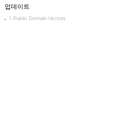
업데이트
1. Public Domain Vectors
2. 영상, 사운드 이펙트, 음악
3. Freesound
4. 오픈클립아트
5. 쇼츠영상에는 무료로 이용가능
6. 피엔지에그(PNGEgg)
7. 저작권 걱정 없는 음악 사이트 뮤팟
8. 인터넷의 모차르트라 불리는 미국의 작곡가 캐빈 맥클라우
드가 운영하는 사이트
9. 무료 음악 아카이브
10. 무료사진. 무엇이든 하세요(CC0)
위로