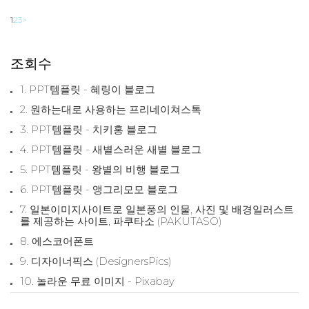
1662개로 나와 있지만 1736개로 늘어나
1
2
3
>
있습니다. 계속 업데이트 되고 있습니다.)
운영자가 4년 동안 모은 효과음이라고 하
며 전부 무료로 공개하고 있습니다. 효과
조회수
음들이 모두 폴
1. PPT템플릿 - 혜링이 블로그
2. 원하는대로 사용하는 프리네이쳐스톡
3. PPT템플릿 - 치키홍 블로그
4. PPT템플릿 - 새별스러운 새별 블로그
5. PPT템플릿 - 왕별의 비행 블로그
6. PPT템플릿 - 앵그리모모 블로그
7. 일본이미지사이트로 일본풍의 인물, 사진 및 배경일러스트
를 제공하는 사이트, 파쿠타소 (PAKUTASO)
8. 에스코어폰트
9. 디자이너픽스 (DesignersPics)
10. 놀라운 무료 이미지 - Pixabay