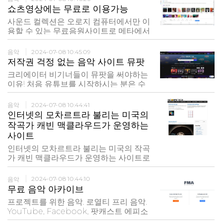
니다. 일부 라이선스는 출처 표기가 필요
쇼츠영상에는 무료로 이용가능
합니다.
사운드 컬렉션은 오로지 컴퓨터에서만 이
용할 수 있는 무료음원사이트로 메타에서
운영하는것인만큼 페이스북 및 인스타그
램에 공유할 수 있도록 제공되는 서비스.
음악
2024-07-08 10:45:09
중요한 점은 메타 사운드 컬렉션에서 제
저작권 걱정 없는 음악 사이트 뮤팟
공되는 음원들은 모두 저작권이 없으며
크리에이터 비기너들이 뮤팟을 써야하는
수익분의 경우에는 60초 이상의 동영상
이유! 처음 유튜브를 시작하시는 분은 수
컨텐츠 이상의 �
입도 없는데 비싼 구독료를 내가며 음원
을 사용하기 고민스러우실 텐데요. 뮤팟
음악
2024-07-08 10:44:41
은 다양한 무료 음원이 있어서 먼저 들어
인터넷의 모차르트라 불리는 미국의
보시고, 7일 무료 체험권을 통해 더 많은
작곡가 캐빈 맥클라우드가 운영하는
유료 음원을 체험해 보시길 권장드립니
사이트
다. 유료 멤버십
인터넷의 모차르트라 불리는 미국의 작곡
가 캐빈 맥클라우드가 운영하는 사이트로
곡수가 많은게 특징. 마찬가지로
Creative Commons 라이선스로 제공
음악
2024-07-08 10:44:10
되므로 출처를 명시하면 상업적 용도 외
무료 음악 아카이브
에는 무료로 사용 가능
프로젝트를 위한 음악. 로열티 프리 음악.
YouTube, Facebook, 팟캐스트 에피소
드 등 모든 종류의 미디어에서 안전하게