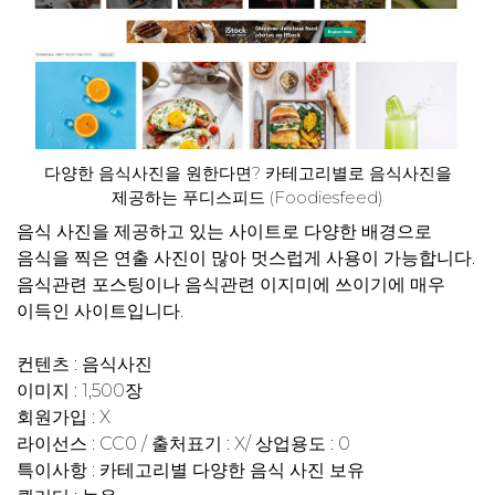
다양한 음식사진을 원한다면? 카테고리별로 음식사진을
제공하는 푸디스피드 (Foodiesfeed)
음식 사진을 제공하고 있는 사이트로 다양한 배경으로
음식을 찍은 연출 사진이 많아 멋스럽게 사용이 가능합니다.
음식관련 포스팅이나 음식관련 이지미에 쓰이기에 매우
이득인 사이트입니다.
컨텐츠 : 음식사진
이미지 : 1,500장
회원가입 : X
라이선스 : CC0 / 출처표기 : X/ 상업용도 : 0
특이사항 : 카테고리별 다양한 음식 사진 보유