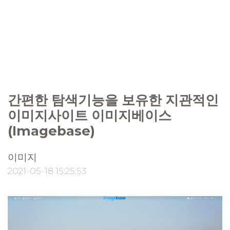
간편한 탐색기능을 보유한 지관적인
이미지사이트 이미지베이스
(Imagebase)
이미지
2021-05-18 15:25:53