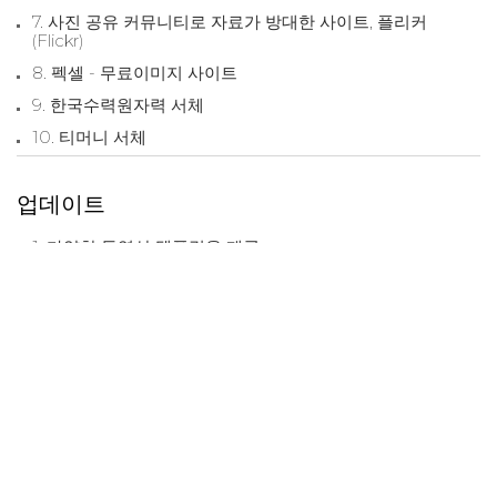
7. 사진 공유 커뮤니티로 자료가 방대한 사이트, 플리커
(Flickr)
8. 펙셀 - 무료이미지 사이트
9. 한국수력원자력 서체
10. 티머니 서체
업데이트
1. 다양한 동영상 템플릿을 제공
2. 온라인 디자인 사이트
3. 어도비에서 제공하는 온라인 디자인 툴
4. 파워포인트, 구글슬라이드, 캔바 까지 쉽게 적용할 수 있는
높은 호환성
5. 방대한 양의 템플릿을 제공
6. PPT 편집부터 공유까지 캔바 사이트에서 한번에 가능
7. PPT 템플릿 제공
8. 고퀄리티 일러스트 인프라가 상당