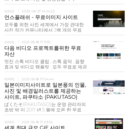
이미지
2023-06-27 14:24:23
언스플래쉬 - 무료이미지 사이트
모두를 위한 사진 세계에서 가장 관대한
사진 작가 커뮤니티에서 3백 개의 무료
고해상도 이미지를 제공해 드립니다.
이미지
2021-05-18 17:11:55
다음 비디오 프로젝트를위한 무료
자산
멋진 스톡 비디오 클립 , 스톡 음악 , 음향
효과 및 비디오 템플릿 . 모두 무료로 제공
됩니다!
이미지
2021-05-18 17:04:44
일본이미지사이트로 일본풍의 인물,
사진 및 배경일러스트를 제공하는
사이트, 파쿠타소 (PAKUTASO)
ぱくたそ(PAKUTASO)는 운영 관리자의
초밥 박 이 2011 년 5 월에 오픈 한 무료
Web 서비스입니다. 고품질 고해상도 사
진을 사용할 수 있습니다. 원본 사진 자료
이미지
2021-05-18 17:03:54
를 공개하고 있습니다. 박 그 사진 소재는
세계 최대 규모 GIF 사이트