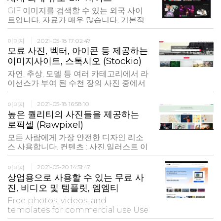
등록 사진사 가 촬영 소유하고있는 원본
GIF 이미지를 검색할 수 있는 외국 사이
사진입니다. 저작권 프리 (CC0)에서 2 차
트입니다. 자료가 매우 많습니다. 기본적
배포하고있는 사진과 �
으로 무료지만 만들어진 짤 자체가 연예
인이나 방송화면인 경우 사용범위가 불분
이미지
2021-05-18 17:02:47
명하기에 가급적 상업적 이용이 아닌 개
모료 사진, 벡터, 아이콘 등 제공하는
인 제작물에 활용하는 것이 좋습니다.
이미지사이트, 스톡시오 (Stockio)
자연, 추상, 모델 등 여러 카테고리에서 라
이선스가 부여 된 수천 장의 사진 중에서
선택하세요. 모든 사진은 개인 및 상업용
으로 무료입니다. 귀속이 필요하지 않습
이미지
2021-05-18 16:58:10
니다. 프로젝트를위한 다양한 형식의 수
높은 퀄리티의 사진들을 제공하는
천 개의 벡터 파일로 창의력을 발휘하십
로픽셀 (Rawpixel)
시오. 모든 파일은 개인 및 상업적 용도로
모든 사람에게 가장 안전한 디자인 리소
사용할 수 있
스 사용합니다. 컨텐츠 : 사진,일러스트 이
미지 : 3천장 이상 회원가입 : 0(필수) 라이
선스 : CC0 / 출처표기 : X/ 상업용도 : 0
이미지
2021-05-20 14:51:47
특이사항 : 회원가입이 필요한만큼 번거
상업용으로 사용할 수 있는 무료 사
로운 점도 있지만 그만큼 높을 퀄리티 이
진, 비디오 및 템플릿, 엠엠티
미지가 많음. 무료와 프리미엄탭이 존재
Free photos, videos, and
하므로 무료
templates for commercial use Use
them in your website, themes,