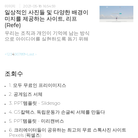
templates, projects, print
이미지
2021-05-18 16:54:59
materials, social posts, and more.
일상적인 사진들 및 다양한 배경이
CC0 license. 상업용으로 사용할 수 있
미지를 제공하는 사이트, 리프
는 무료 사진, 비디오 및 템플릿 웹 사이
(Refe)
트, 테마, 템플릿, 프로젝트, 인쇄 자료, 소
우리는 조직과 개인이 기억에 남는 방식
셜 게시물 등에서 사용할 수 있습니다.
으로 아이디어를 실현하도록 돕기 위해
CC0 라이센스.
여기에 있습니다. 우리는 프로젝트를 위
해 기술과 상호 작용하는 사람들의 고품
<
1
2
3
4
5
6
7
8
9
>
Last ›
질 이미지를 제공합니다. 주의를 끌다 사
용자는 관련 정보가 포함 된 사진 및 기타
이미지에 세심한주의를 기울이지 만 웹
조회수
페이지를 재즈 �
1. 모두 무료인 프리이미지스
2. 공게임즈 서체
3. PPT템플릿 - Slidesgo
4. GS칼텍스, 독립운동가 손글씨 서체를 만들다
5. PPT템플릿 - 미리캔버스
6. 크리에이터들이 공유하는 최고의 무료 스톡사진 사이트
Pexels (픽셀즈)